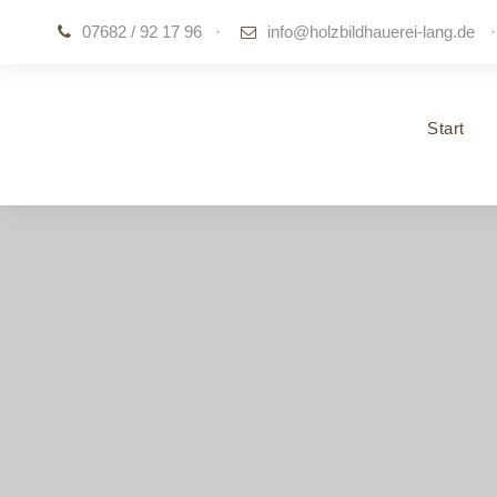
07682 / 92 17 96
·
info@holzbildhauerei-lang.de
·
Start