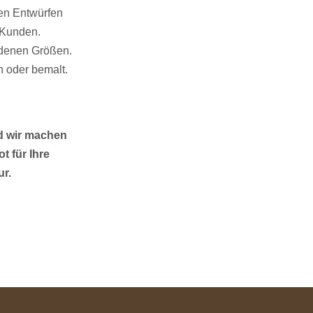
nen Entwürfen
 Kunden.
edenen Größen.
n oder bemalt.
d wir machen
t für Ihre
ur.